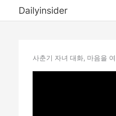
콘
Dailyinsider
텐
츠
로
건
너
뛰
기
사춘기 자녀 대화, 마음을 