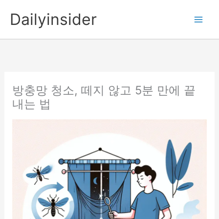
콘
Dailyinsider
텐
츠
로
건
너
뛰
방충망 청소, 떼지 않고 5분 만에 끝
기
내는 법