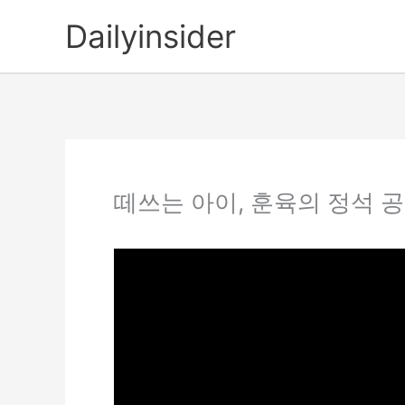
콘
Dailyinsider
텐
츠
로
건
너
뛰
기
떼쓰는 아이, 훈육의 정석 