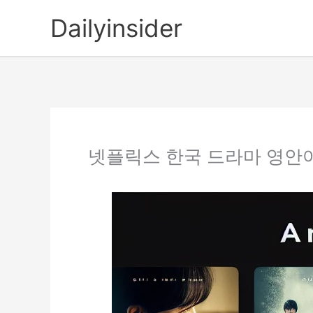
콘
Dailyinsider
텐
츠
로
건
너
뛰
기
넷플릭스 한국 드라마 영안