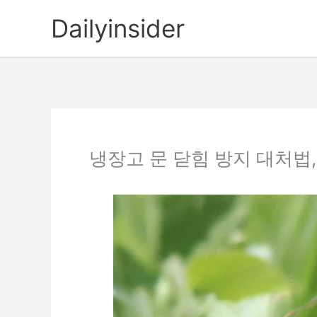
콘
Dailyinsider
텐
츠
로
건
너
뛰
기
냉장고 문 닫힘 방지 대처법