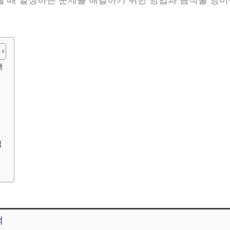
책
법
책