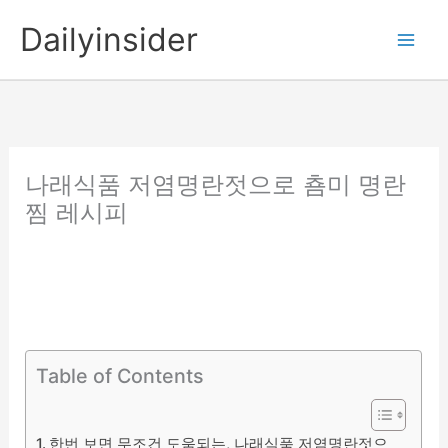
콘
Dailyinsider
텐
츠
로
건
너
뛰
나래식품 저염명란젓으로 춈미 명란
기
찜 레시피
Table of Contents
한번 보면 무조건 도움되는, 나래식품 저염명란젓으