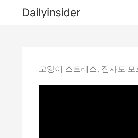
콘
Dailyinsider
텐
츠
로
건
너
뛰
기
고양이 스트레스, 집사도 모