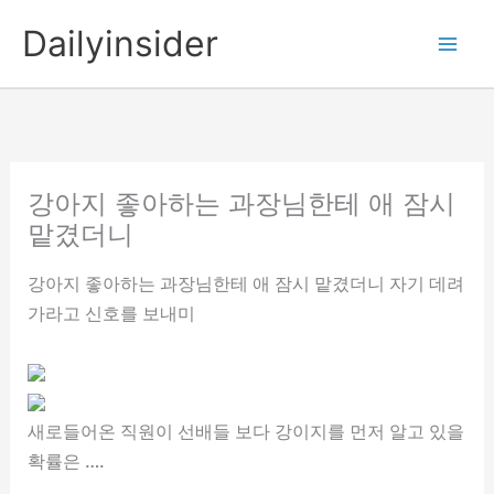
콘
Dailyinsider
텐
츠
로
건
너
뛰
강아지 좋아하는 과장님한테 애 잠시
기
맡겼더니
강아지 좋아하는 과장님한테 애 잠시 맡겼더니 자기 데려
가라고 신호를 보내미
새로들어온 직원이 선배들 보다 강이지를 먼저 알고 있을
확률은 ….